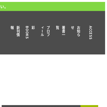
さい。
報
新
刊
情
S
彩B
O
O
K
ル
プ
ロ
フ
ィ
ー
覧
著
書
一
せ
お
知
ら
ACCESS