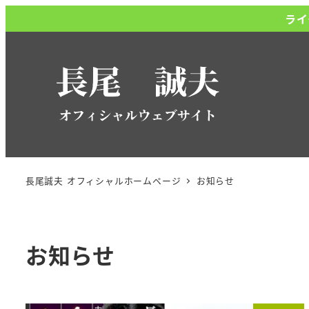
メ
ライ
イ
ン
コ
ン
テ
ン
ツ
へ
長尾誠夫 オフィシャルホームページ
お知らせ
移
動
お知らせ